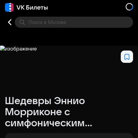
Поиск
в Москве
Места
Шедевры Эннио
Морриконе с
симфоническим
оркестром