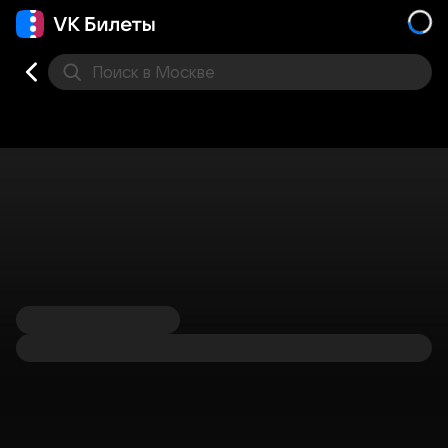
Поиск
в Москве
Места