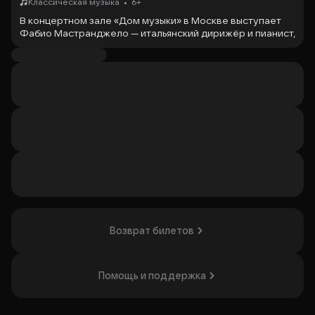
•
Классическая музыка
6+
В концертном зале «Дом музыки» в Москве выступает
Фабио Мастранджело — итальянский дирижёр и пианист,
работающий в России более 20 лет. Он известен как
художественный руководитель Санкт-Петербургского
государственного музыкального театра имени Фёдора
Шаляпина и главный дирижёр симфонического оркестра
Москвы «Русская филармония». В рамках концерта
«Безумные танцы с Фабио Мастранджело» звучат
танцевальные композиции различных стилей, включая
танго, мамбо, чардаш и другие. Программа будет
интересна любителям классических танцевальных
произведений и музыки разных культур.
Организатор: ООО "Оркестра", ИНН 7709461212
Возврат билетов
Помощь и поддержка