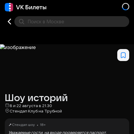
Поиск
в Москве
Места
Шоу историй
8 и 22 августа в 21.30
Стендап Клуб на Трубной
•
Стендап шоу
18+
Уважаемые гости, на входе проверяется паспорт.