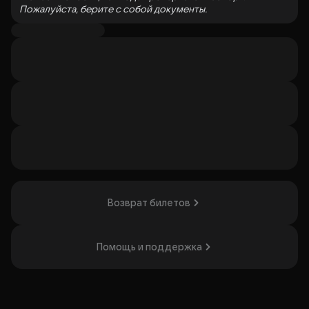
Пожалуйста, берите с собой документы.
Пс... Далеко не все истории комиков становятся основой
для стендапа. Некоторые из них слишком длинные,
личные, абсурдные или невероятные. Именно поэтому
появилось «Шоу Историй» — первое юмористическое
шоу в формате сторитейлинга в российском ютубе.
Комики рассказывают невымышленные истории,
которые приключились с ними или их друзьями. В отличие
от стендап-выступления, формат истории не требует
высокой плотности юмора — весь смысл в ее развязке. В
шоу попадают лучшие выступления с «Открытого
микрофона Историй», который проходит в Stand-up Club
#1.
Возврат билетов
Организатор: ООО «Стендап Клаб», ИНН 7709457858
Помощь и поддержка