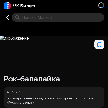
Поиск
в Москве
Места
Рок-балалайка
•
Рок
6+
Государственный академический оркестр солистов
«Русские узоры»
Художественный руководитель и дирижер –
Денис