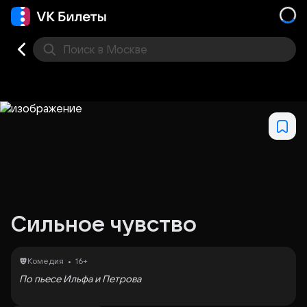
Поиск
в Москве
Места
Сильное чувство
•
Комедия
16+
По пьесе Ильфа и Петрова
Самая обыкновенная московская квартира с утра