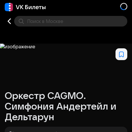
Поиск
в Москве
Места
Оркестр CAGMO.
Симфония Андертейл и
Дельтарун