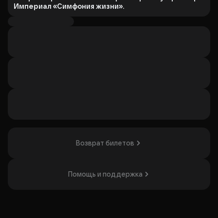
Империал «Симфония жизни».
В программе — легендарные треки David Guetta, Avicii,
Armin Van Buuren и других. Шоу объединит электронную
музыку и живой оркестр с захватывающим световым
шоу и футуристической графикой. 100 музыкантов на
сцене и мощные спецэффекты создадут атмосферу
летнего отрыва.
Это событие понравится любителям электронной
музыки и ярких впечатлений.
Организатор: ООО "Мэдли", ИНН 7804693076
Возврат билетов
Помощь и поддержка