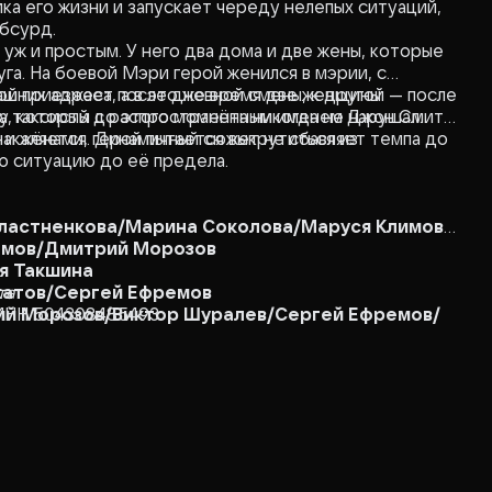
ка его жизни и запускает череду нелепых ситуаций,
бсурд.
 уж и простым. У него два дома и две жены, которые
га. На боевой Мэри герой женился в мэрии, с
ой приезжает после дневной смены, к другой — после
ашних адреса, а в это же время две женщины
у, который до этого момента никогда не нарушал.
оба таксисты с распространённым именем Джон Смит.
и жёнами, герой пытается выкрутиться из
накаляется. Динамичный сюжет не сбавляет темпа до
ю ситуацию до её предела.
Сластненкова/Марина Соколова/Маруся Климова
емов/Дмитрий Морозов
я Такшина
катов/Сергей Ефремов
та
й Морозов/Виктор Шуралев/Сергей Ефремов/
 ИНН 504308485493
Заболотный/Сергей Ефремов/Никита Барсуков
Морозов