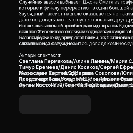
Случайная авария выбивает Джона Смита из графи
которые к финалу перерастают в один большой а
Заурядный таксист на деле оказывается не таким
даже не догадываются о существовании друг дру
инфантильной Барбарой венчался в церкви. К одн
После аварии он по ошибке даёт два разных дом
ночной. Живёт по чёткому закодированному план
заявляют в полицию о пропаже своих супругов, 
Балансируя между следователями, журналистами 
Но чем больше он врёт, тем больше обстановка 
сложившейся ситуации.
самого конца, ложь множится, доводя комическу
Актеры спектакля:
Светлана Пермякова/Алина Ланина/Мария 
Тимур Еремеев/Денис Косяков/Сергей Ефр
Мирослава Карпович/Марина Соколова/Юли
Режиссёр —
Сергей Ефремов
Александр Якин/Андрей Шугов/Михаил Баш
Продолжительность:
1 час 30 минут без антрак
Антон Косточкин/Сергей Федюшкин/Дмитри
Организатор: ИП Степин Сергей Владимирович,
Никита Барсуков
Владислав Аргун/Дмитрий Морозов/Никита 
Денис Демин/Сергей Федюшкин/Дмитрий 