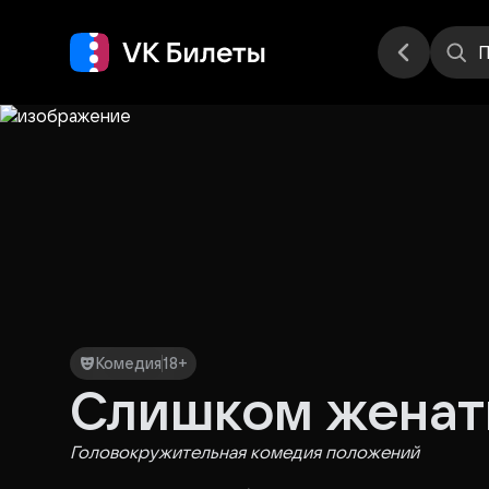
Места
П
Комедия
18+
Слишком женат
Головокружительная комедия положений