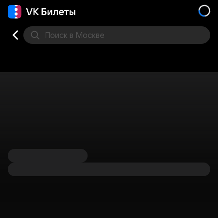
Поиск
в Москве
Места