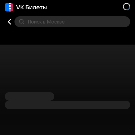
Поиск
в Москве
Места