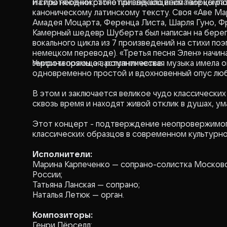
и силы неоднократно привлекало внимание компо
На протяжении столетий выдающиеся творцы раз
каноническому латинскому тексту. Своя «Аве Мар
Амадея Моцарта, Ференца Листа, Шарля Гуно, Ф
Камерный шедевр Шуберта был написан на берегу
вокального цикла из 7 произведений на стихи по
немецком переводе). «Третья песня Элен» начин
героини поэмы о заступничестве.
Умиротворяющая, романтическая музыка имела ог
одновременно простой и вдохновенный опус люб
В этом и заключается великое чудо классических
сквозь время и находят живой отклик в душах, ум
Этот концерт - подтверждение неопровержимог
классических образцов в современном культурн
Исполнители:
Марина Карпеченко
— сопрано-солистка Московс
России;
Татьяна Ланская
— сопрано;
Наталья Летюк
— орган.
Композиторы:
Генри Пёрселл;