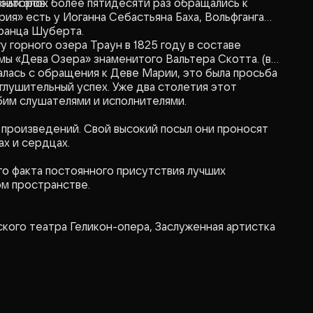
зиторов.
ных эпох более пятидесяти раз обращались к
ия» есть у Иоганна Себастьяна Баха, Вольфганга
ранца Шуберта.
 горного озера Траун в 1825 году в составе
эмы «Дева Озера» знаменитого Вальтера Скотта. (в
алась с обращения к Деве Марии, это была просьба
лушительный успех. Уже два столетия этот
им слушателями и исполнителями.
 произведений. Свой высокий посыл они проносят
ах и сердцах.
о факта постоянного присутствия лучших
ом пространстве.
кого театра Геликон-опера, Заслуженная артистка