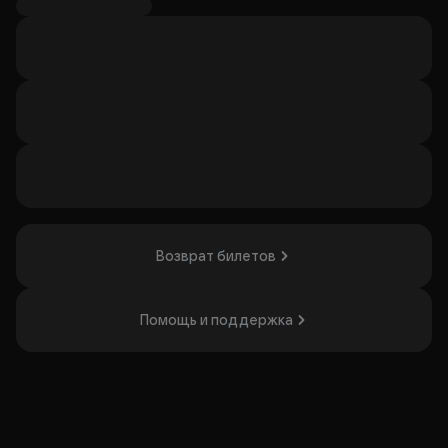
«Человек для любви» представляет собой литературный
концерт, раскрывающий тему человеческих чувств и
отношений. Камерный формат спектакля, сочетающий
поэзию и музыку, создаёт атмосферу близости и
душевности. Спектакль будет интересен тем, кто любит
литературно-музыкальные проекты и камерные
постановки.
Организатор: ГБУК г.Москвы "Москонцерт",
ИНН 7714008061
Возврат билетов
Помощь и поддержка