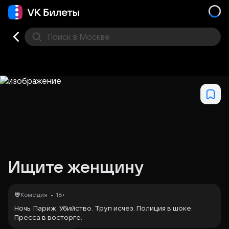
Поиск
в Москве
Места
Ищите женщину
•
Комедия
16+
Ночь. Париж. Убийство. Труп исчез. Полиция в шоке.
Пресса в восторге.
Никогда ещё лучшему инспектору Парижа Грандэну и