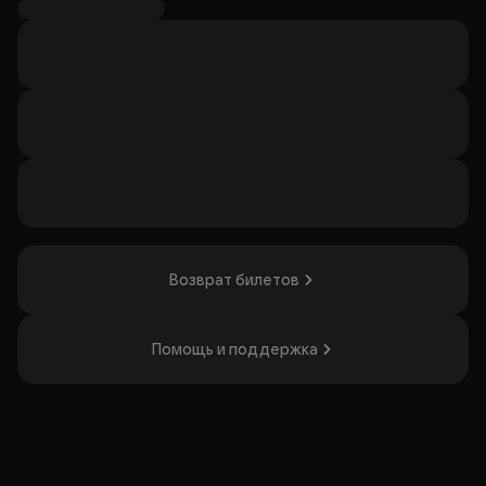
его верному помощнику Максимэну не приходилось
расследовать такое сложное дело.
Ситуация обостряется. Главный свидетель преступления
— чересчур энергичная и безусловно очаровательная
мадмуазель Алиса Постик — любовь всей жизни
инспектора, с которой он не виделся много лет...
Сбудутся ли их мечты и раскроют ли они преступление в
канун Нового года?
Режиссер-постановщик: Александр Баринов
Продолжительность:
2 часа 20 минут с антрактом
Возврат билетов
Организатор: ИП Пелевин-Семенов Платон
Владимирович, ИНН 772576057281
Помощь и поддержка