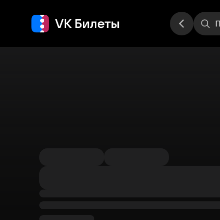
Места
П