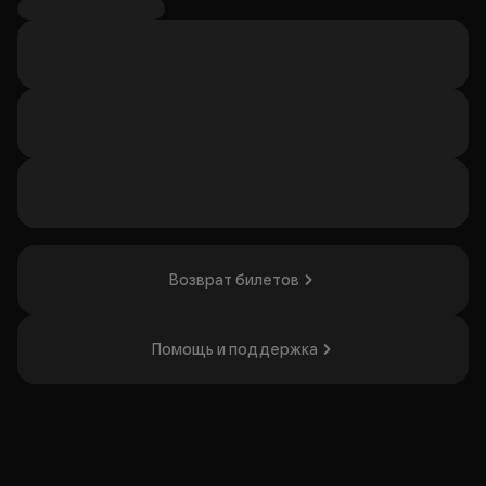
Глеб и таинственный абориген, оказавшиеся на
необитаемом острове после крушения яхты.
Спектакль отличается быстрыми сценами,
трансформацией декораций и настоящей бурей.
Настроение зрителей меняется от шуточного до
философского.
Постановка понравится как молодым компаниям, так и
супругам со стажем, ценящим яркие комедии и
талантливую игру актёров.
Организатор: ООО «Театр +», ИНН 9704212495
Возврат билетов
Помощь и поддержка