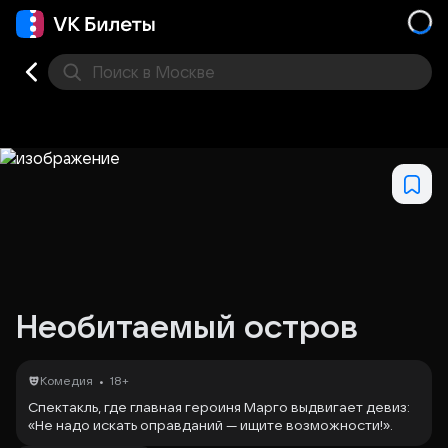
Поиск
в Москве
Места
Необитаемый остров
•
Комедия
18+
Спектакль, где главная героиня Марго выдвигает девиз:
«Не надо искать оправданий — ищите возможности!».
В истории — чета олигархов Марго и Герман, капитан