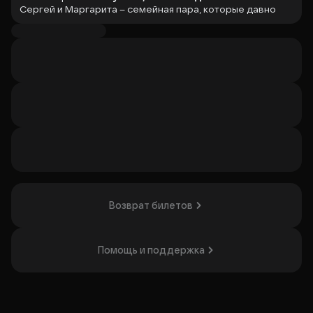
Сергей и Маргарита – семейная пара, которые давно
живут вместе и успели охладеть друг к другу. Однажды
Сергей встречает хорошенькую Зину и решает
приударить за ней, вспомнить былую молодость. Однако
неожиданный ответный ход терпеливой супруги Сергея
не заставит себя ждать.
Казалось бы, ничто не может распутать сложившийся
клубок неприятностей, но жизнь, как и всегда, всё
расставит на свои места.
Спектакль
«Скупой папик»
полон смешных и курьёзных
ситуаций, в которых может оказаться каждый из нас. А
блистательная игра мастеров своего дела и любимцев
публики оставят приятные ощущения и подарят хорошее
настроение на долгое время!
Актёры:
Станислав Садальский
Возврат билетов
Татьяна Орлова
Елена Воробей
Илья Бледный / Анатолий Смиранин
Продолжительность
:
2 часа
Помощь и поддержка
Организатор: ООО Театр "Миллениум",
ИНН 7704744496