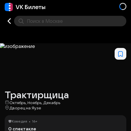
Поиск
в Москве
Места
Трактирщица
Октябрь, Ноябрь, Декабрь
Дворец на Яузе
•
Комедия
16+
О спектакле