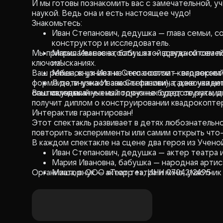
И мы готовы познакомить вас с замечательной, у
наукой. Ведь она и есть настоящее чудо!
Знакомьтесь:
Иван Степанович, дедушка — глава семьи, с
конструктор и исследователь.
Мы приглашаем вас в гости к этой дружной семейк
Мария Ивановна, бабушка — всегда готова п
ключом!
изысканиях.
Ваш ребенок узнает из чего состоит квадрокопте
Миша, внук Ивана Степановича — его верны
форме дети узнают законы физики), также увид
Лиза, внучка Ивана Степановича, девочка н
опытов, сделанных из подручных средств руками
Ваш маленький ученый точно не будет скучать, д
скучать.
получит диплом о конструировании квадрокоптер
Интерактив гарантирован!
Этот спектакль развивает в детях любознательн
повторить эксперименты или самим открыть что-
В каждом спектакле на сцене два героя из Учено
Иван Степанович, дедушка — актер театра 
Мария Ивановна, бабушка — народная артис
Организатор: ООО «Театр +», ИНН 9704212495
Миша, внук — актер театра и кино, участн
Михайлов.
Лиза, внучка — актриса театра и кино Ивонна