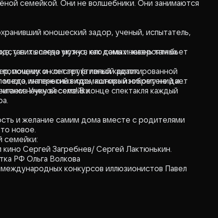
чёной семейкой. Они не волшебники. Они занимаются
охранивший юношеский задор, ученый, испытатель,
е, у них всегда уютно, как дома и жизнь там бьет
одставить плечо мужу в его самых невероятных
р, почему он летает (в легкой адаптированной
й помощник и конструктивный критик.
ит много интересных «домашних» изобретений и
епоседа, маленький вихрь, который никому не дает
 членов Ученой семейки.
вигаем науку весело! В конце спектакля каждый
а.
ость и желание самим дома вместе с родителями
то новое.
й семейки:
и кино Сергей Загребнев/ Сергей Лактюнькин.
тка РФ Ольга Волкова
ик международных конкурсов иллюзионистов Павел
 Пан/ Яна Волкова.