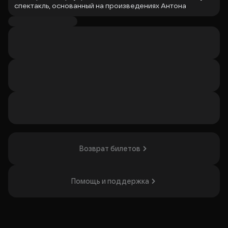
спектакль, основанный на произведениях Антона
Павловича Чехова («Вишнёвый сад»).
Сюжет представляет собой комедию, составленную из
22 произведений классика, и исследует его тонкий
юмор и иронию.
В постановке присутствует ужин по рецептам XIX века и
атмосфера эпохи с актёрами в старинных костюмах и
живой музыкой, что создаёт эффект полного
погружения в время и пространство произведений.
Спектакль будет интересен тем, кто ценит иммерсивный
театр и произведения Чехова.
Организатор: ООО "Флотилия", ИНН 7726328877
Возврат билетов
Помощь и поддержка