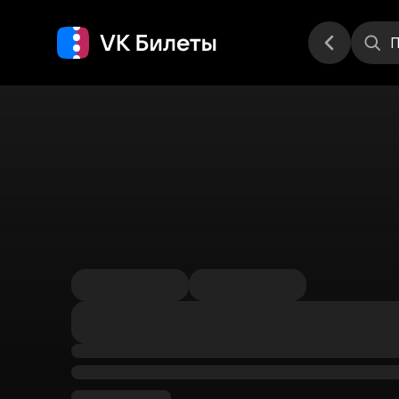
Места
П