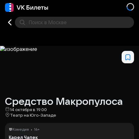
Поиск
в Москве
Места
Средство Макропулоса
14 октября в 19.00
Театр на Юго-Западе
•
Комедия
16+
Карел Чапек