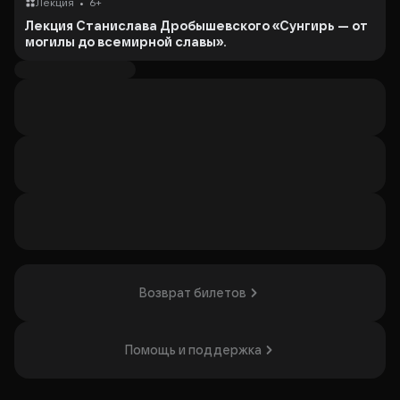
•
Лекция
6+
Лекция Станислава Дробышевского «Сунгирь — от
могилы до всемирной славы».
О чём лекция?
Учёные очень уверенно рассказывают о жизни предков:
чем они питались и занимались, во что одевались, как
общались, о чём думали. Не сочиняют ли антропологи с
археологами? Может, всё было совсем не так?
Откуда мы знаем о болезнях и радостях, технологиях и
обрядах тридцатитысячелетней давности?
Современная наука располагает величайшим
арсеналом методов расшифровки прошлого, который к
тому же постоянно пополняется.
Об этом и многом другом Вы узнаете на лекции С.В.
Дробышевского.
Возврат билетов
Кто рассказывает?
Станислав Дробышевский.
Антрополог, кандидат биологических наук, доцент
кафедры антропологии биологического факультета МГУ
Помощь и поддержка
им. Ломоносова. Научный редактор научно-
просветительского портала. Один из самых известных
популяризаторов науки и фронтмен российской