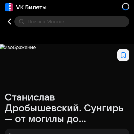
Поиск
в Москве
Места
Станислав
Дробышевский. Сунгирь
— от могилы до
всемирной славы