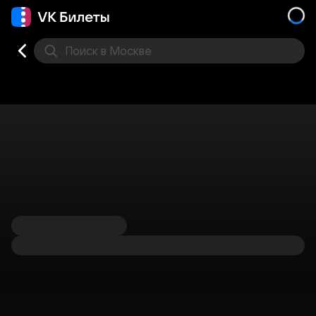
Поиск
в Москве
Места