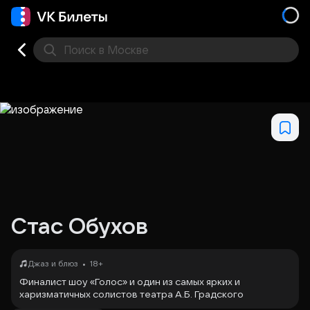
Поиск
в Москве
Места
Стас Обухов
•
Джаз и блюз
18+
Финалист шоу «Голос» и один из самых ярких и
харизматичных солистов театра А.Б. Градского
«Градский Холл», музыкант и композитор Стас Обухов,