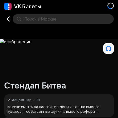
Поиск
в Москве
Места
Стендап Битва
•
Стендап шоу
18+
Комики бьются за настоящие деньги, только вместо
кулаков — собственные шутки, а вместо рефери —
зрители, которые решат кто заберёт весь банк.