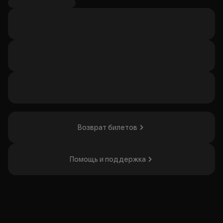
- Сбор гостей осуществляется за час до начала
мероприятия. Мы рекомендуем приходить пораньше,
чтобы спокойно занять места и сделать заказ по бару и
кухне.
- Цельная съемка шоу запрещена (мы не против сторис,
но не надо сливать в них целые шутки комиков). - Вход на
мероприятие лицам в состоянии алкогольного
опьянения запрещен.
- Возрастное ограничение: 18+
Организатор: ИП Зубков Аркадий Алексеевич,
ИНН 026207695120
Возврат билетов
Помощь и поддержка