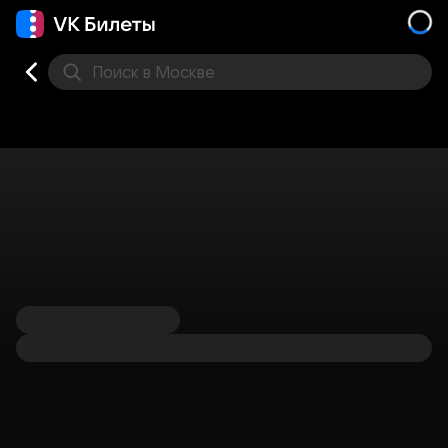
Поиск
в Москве
Места