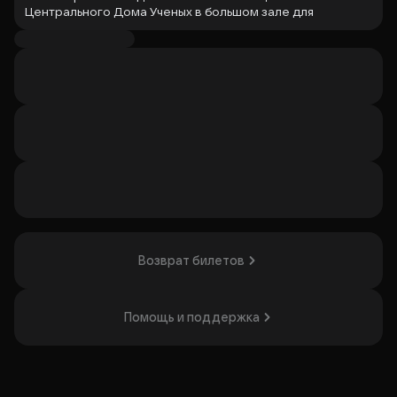
Центрального Дома Ученых в большом зале для
вас
ф
ламенко-шоу «FlamencoLive».
Шоу-программа, включающая в себя традиционные
песни и танцы южной Испании.
Лучшие танцоры и музыканты, погрузят зрителя в
атмосферу летнего вечера в Севилье. «FlamencoLive»
знаменитый российский коллектив, исполняющий «puro
flamenco», чистое подлинное фламенко во всём его
многообразии, уже успевший завоевать признание как в
России, так и за рубежом.
Участники коллектива — исключительно
профессиональные танцоры, гитаристы, кантаоры
(вокалисты) и перкуссионисты, лауреаты
Возврат билетов
международных конкурсов.
Организатор: ФГБУК ЦДУ, ИНН 7704007478
Помощь и поддержка