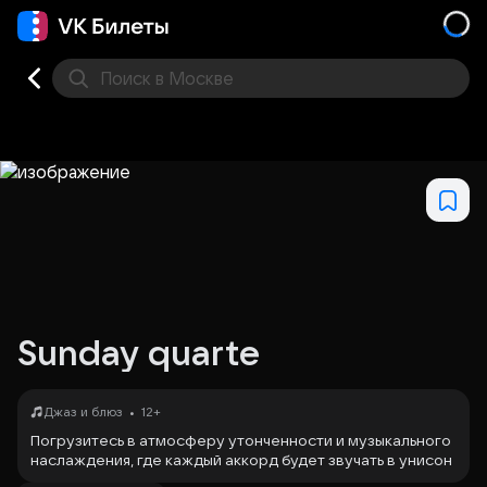
Поиск
в Москве
Места
Sunday quarte
•
Джаз и блюз
12+
Погрузитесь в атмосферу утонченности и музыкального
наслаждения, где каждый аккорд будет звучать в унисон
с вашим воскресным настроением. Это не просто