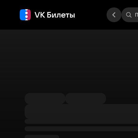
Места
П