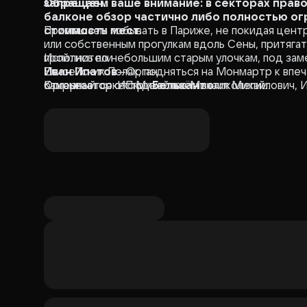
запрещен.
Обращаем ваше внимание: в секторах правог
балконе обзор частично либо полностью огр
стоимость мест.
Приглашаем побывать в Париже, не покидая центр
или собственным прогулкам вдоль Сены, притягат
пройтись по небольшим старым улочкам, под зам
Исполнители
Елисейских Полях, подняться на Монмартр к впе
Иван Ипатов
—Орган
открывается отсюда во всём великолепии.
Камерный оркестр «
Организатор: ИП Михайлов Михаил Михайлович, 
Бельканто
»
Этот вечер подарит романтическую встречу с р
Григорий Римский
—Художественный руководи
Юрий Кабанов—Баян
Композиторы
Риккардо Коччанте
Владимир Косма
Далида
Ян Тьерсен
Шарль Азнавур
Джо Дассен
Zaz