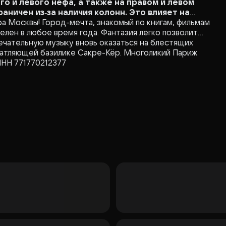
о и левого нефа, а также на правом и левом
аничен из‑за наличия колонн. Это влияет на
а Москвы! Город-мечта, знакомый по книгам, фильмам
елен в любое время года. Фантазия легко позволит
ечательную музыку вновь оказаться на блестящих
чатляющей базилике Сакре-Кёр. Многоликий Париж
ИНН 771770212377
азнообразной музыкой французской столицы.
тель