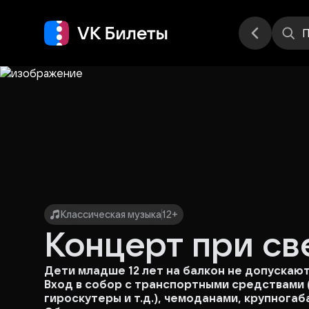
Места
П
Классическая музыка
12+
Концерт при св
Дети младше 12 лет на балкон не допускаю
Вход в собор с транспортными средствами 
гироскутеры и т.д.), чемоданами, крупног