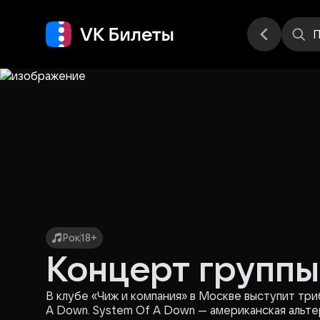
Места
П
Рок
18+
Концерт групп
В клубе «Чиж и компания» в Москве выступит тр
A Down. System Of A Down — американская альте