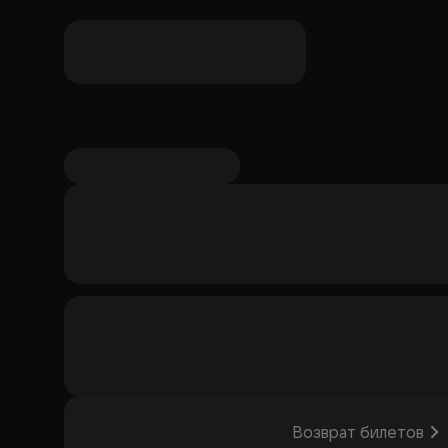
композициями, как «Chop Suey!», «Toxicity», «B.Y.O
исполнении песен оригинальной группы. Шоу буд
металла.
Организатор: ООО "ПТИЧКИ", ИНН 78118
Возврат билетов