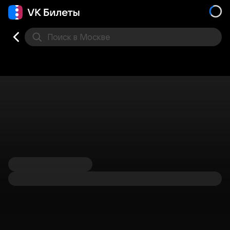
Поиск
в Москве
Места