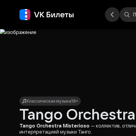
Места
П
Классическая музыка
18+
Tango Orchestra
Tango Orchestra Misterioso
— коллектив, отли
интерпретацией музыки Танго.