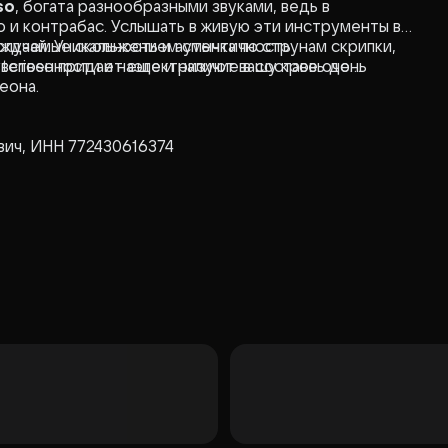
so
, богата разнообразными звуками, ведь в
о и контрабас. Услышать в живую эти инструменты в
лучай. Уникальность и аутентичность
ождаемые скольжением смычка по струнам скрипки,
terioso придает еще и наличие в составе очень
увственности и наэлектризуют вашу кровь до
еона.
вич, ИНН 772430616374