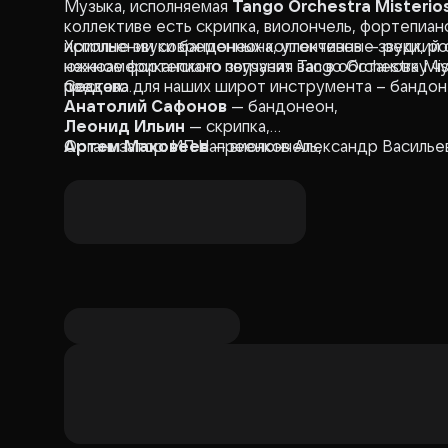
Музыка, исполняемая
Tango Orchestra Misterio
коллективе есть скрипка, виолончель, фортепиан
исполнении современных коллективов — редкий с
Хриплые звуки бандонеона, утонченные звуки, р
южноамериканского звучания Tango Orchestra Mis
нежное фортепиано погрузят вас в обстановку ч
редкого для наших широт инструмента – бандон
предела.
Состав:
Анатолий Сафонов
— бандонеон,
Леонид Ильин
— скрипка,
Артем Маковеев
Организатор: ИП Напреенков Александр Василье
— виолончель,
Мария Размахнина
— фортепиано,
Олег Чернявский
— контрабас.