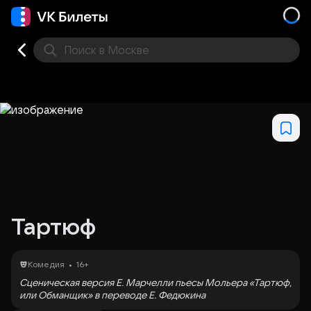
Поиск
в Москве
Места
Тартюф
•
Комедия
16+
Сценическая версия Е. Марчелли пьесы Мольера «Тартюф,
или Обманщик» в переводе Е. Федюкина