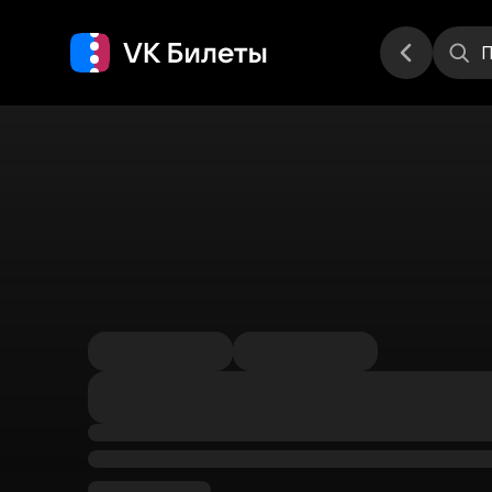
Места
П