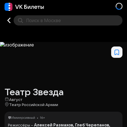
Поиск
в Москве
Места
Театр Звезда
Август
Театр Российской Армии
•
Иммерсивный
16+
Режиссёры –
Алексей Размахов, Глеб Черепанов,