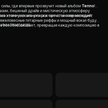
 силы, где впервые прозвучит новый альбом
Теппо
!
тазии, бешеный драйв и мистическую атмосферу
зма этого уникального рок-артиста сопровождает
ого хтонического ужаса и таинственных мелодий,
 Тяжеловесные гитарные риффы и мощный вокал будут
ое полотно оживает, превращая каждую композицию в
 ИНН 7814561128