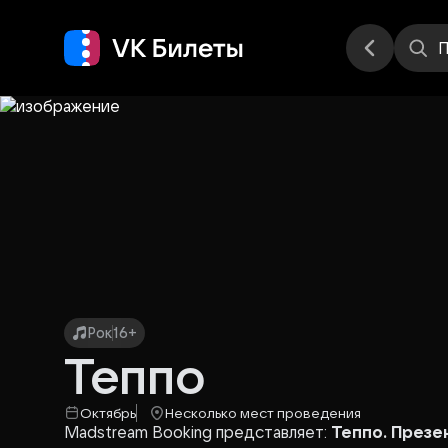
Места
П
Рок
16+
Теппо
Октябрь
Несколько мест проведения
Madstream Booking представляет:
Теппо. Презе