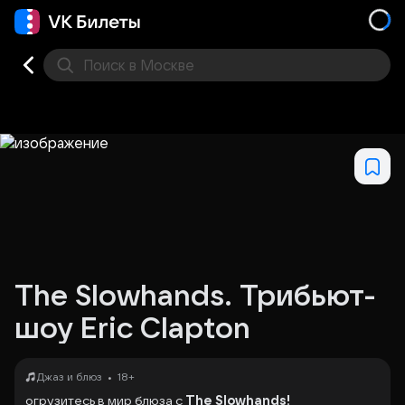
Поиск
в Москве
Места
The Slowhands. Трибьют-
шоу Eric Clapton
•
Джаз и блюз
18+
огрузитесь в мир блюза с
The Slowhands!