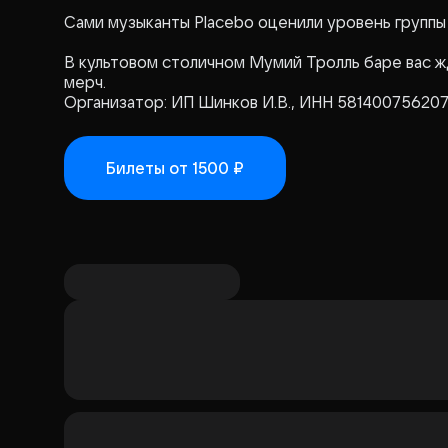
Сами музыканты Placebo оценили уровень группы 
В культовом столичном Мумий Тролль баре вас ж
мерч.
Организатор: ИП Шинков И.В., ИНН 58140075620
Билеты
от 1500 ₽