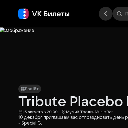
Места
П
Рок
18+
Tribute Placebo 
15 августа в 20.00
Мумий Тролль Music Bar
10 декабря приглашаем вас отпраздновать день р
- Special G.