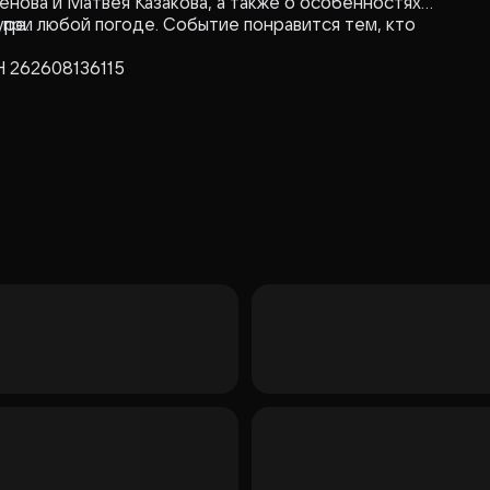
енова и Матвея Казакова, а также о особенностях
уре.
 при любой погоде. Событие понравится тем, кто
Н 262608136115