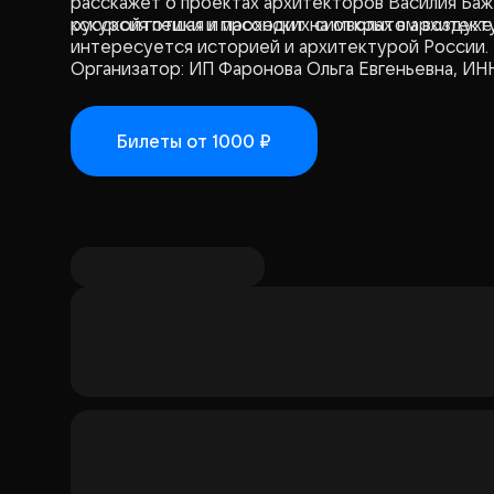
расскажет о проектах архитекторов Василия Баж
русской готики и масонских символах в архитект
кскурсия пешая и проходит на открытом воздухе
интересуется историей и архитектурой России.
Организатор: ИП Фаронова Ольга Евгеньевна, ИН
Билеты
от 1000 ₽