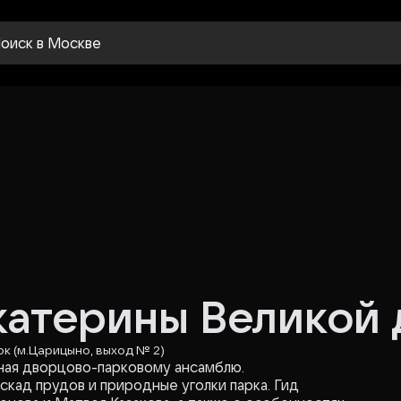
оиск
в Москве
катерины Великой 
рк (м.Царицыно, выход № 2)
ная дворцово-парковому ансамблю.
кад прудов и природные уголки парка. Гид