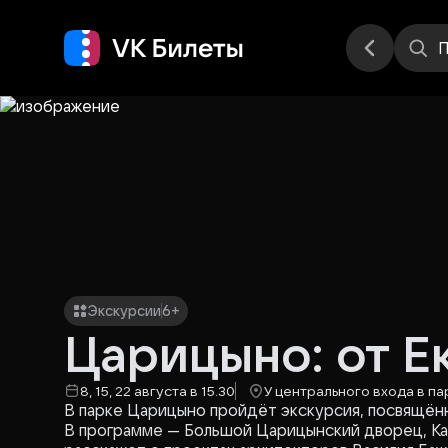
Места
П
Экскурсии
6+
Царицыно: от Е
8, 15, 22 августа в 15.30
У центрального входа в па
В парке Царицыно пройдёт экскурсия, посвящён
В программе — Большой Царицынский дворец, Кас