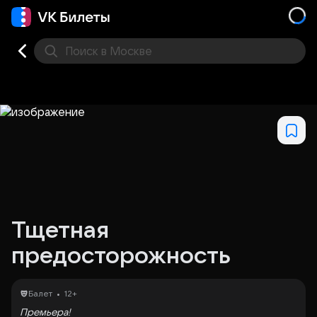
Поиск
в Москве
Места
Тщетная
предосторожность
•
Балет
12+
Премьера!