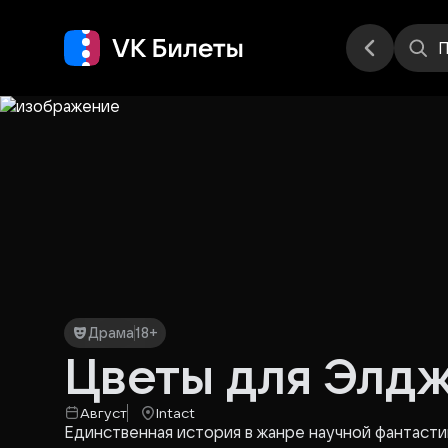
Места
П
Драма
18+
Цветы для Элд
Август
Intact
Единственная история в жанре научной фантасти