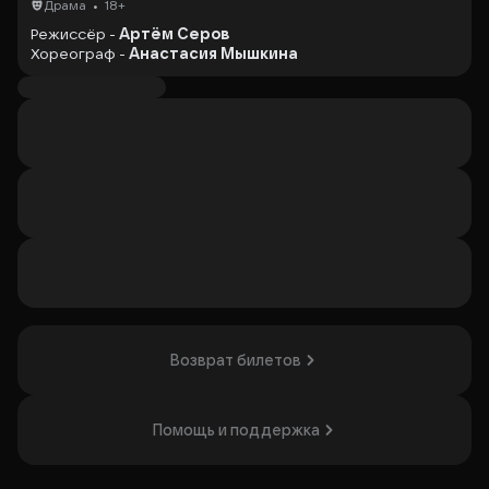
•
Драма
18+
Режиссёр -
Артём Серов
Хореограф -
Анастасия Мышкина
«И не забудем мы этого вечера в Сорренто!..»
Маленькая пьеса «Вечер в Сорренте» Ивана Сергеевича
Тургенева считается предвестником «Месяца в
деревне».
В ней всё написано полутонами, полунамеками и всё как
будто бы не договорено, не досказано.
Классический текст пьесы перенесен в безвременье —
ведь поднятые им темы отзываются в сердцах людей
сегодня, и будут отзываться через столетие.
Спектакль о людях, судьбах и решениях, которые в
одночасье могут их изменить. Чем, а главное — кем, мы
готовы пожертвовать ради своего собственного
благополучия и выгоды?
Продолжительность
:
1 час 05 минут
Возврат билетов
Организатор: АО АПОЛЛИНАРИЯ, ИНН 9701253937
Помощь и поддержка