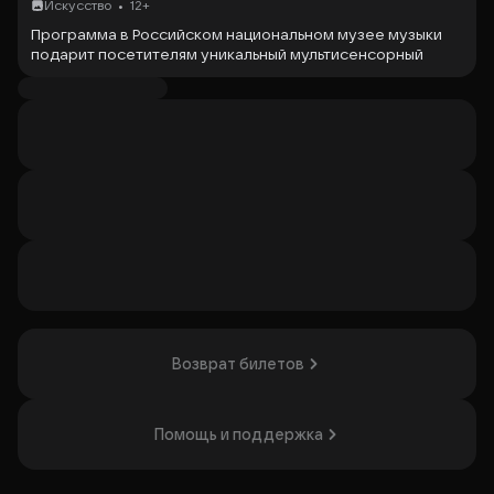
•
Искусство
12+
Программа в Российском национальном музее музыки
подарит посетителям уникальный мультисенсорный
опыт. Через зрение, слух, обоняние и осязание
участники исследуют разные грани музыкального
искусства. Посетители узнают, как цвет и форма влияют
на эмоции человека, как изобразить звук на картине и
какие смыслы раскрываются, если посмотреть на
живопись через призму музыки и наоборот. Программа
понравится любителям искусства и тем, кто хочет
погрузиться в необычный опыт восприятия.
Организатор: ФГБУК "Российский национальный музей
музыки", ИНН 7707104737
Возврат билетов
Помощь и поддержка