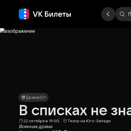
Места
П
Драма
12+
В списках не зн
22 октября в 19.00
Театр на Юго-Западе
Военная драма