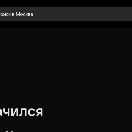
оиск
в Москве
ачился