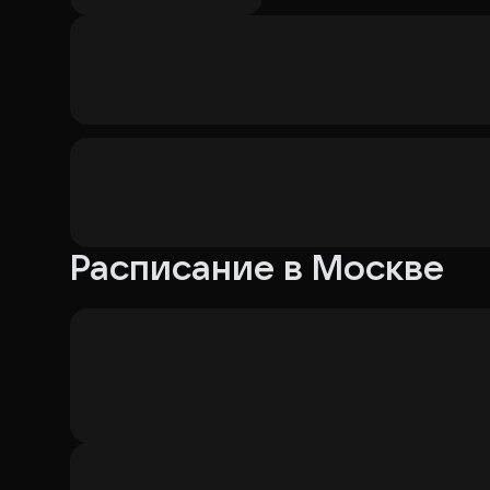
упал — Курочкин Константин Михайлович
Сальников Петр. У которого вся деревня — Сальн
Соколов Вадим Георгиевич
Володька Денищик. г. Гомель, ул. Карла Маркса, 
Немец. Неубитый для своей совести — Бородино
Тоже Коля. Лейтенант Артиллерист — Михмель И
Расписание в Москве