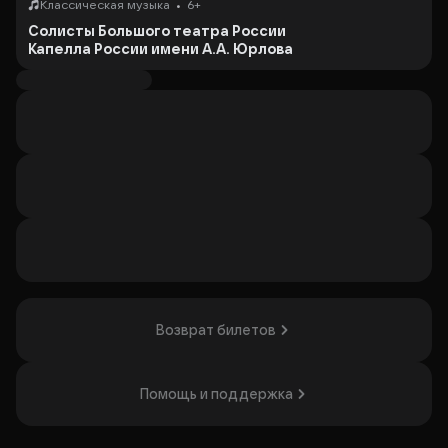
•
Классическая музыка
6+
Солисты Большого театра России
Капелла России имени А.А. Юрлова
Симфонический оркестр «Новая Россиия»
Дирижер –
Алексей Верещагин
(Большой театр)
11 октябряв Большом зале консерватории состоится
уникальный концерт!
«Грандиозные концерты» – это цикл Великих Шедевров
музыки в исполнении огромного состава музыкантов!
Бессмертные творения двух гениев собраны в одном
концерте, и это – уникальная возможность услышать их!
В первом отделении будет исполнен «Реквием» В.А.
Моцарта , который является одним из самых мистических
и загадочных произведений в мире. Музыка Реквиема,
невероятная по силе воздействия, будет
иллюстрирована гигантскими видеопроекциями великих
шедевров Микеланджело, Да Винчи, Боттичелли,
Возврат билетов
Рафаэля.
Гениальные полотна великих художников, грандиозные
многоголосные пассажи и tutti большого сводного хора,
усиленные мощью симфонического оркестра, вокальное
Помощь и поддержка
мастерство солистов Большого театра России –
создадут небывалый по силе и насыщению звуковой и
зрительный поток, обладающий поистине гипнотическим