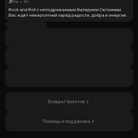
•
Рок
12+
Rock and Roll с неподражаемым Валерием Сюткиным.
Вас ждёт невероятный заряд радости, добра и энергии.
Великолепные музыканты с одним из лучших
фронтменов и конферансье подарят вам настоящий
праздник!
Организатор: АО "Д. ПАРК", ИНН 9725115252
Возврат билетов
Помощь и поддержка