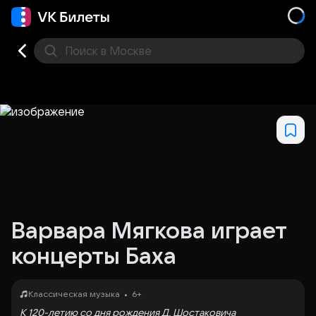
Поиск
в Москве
Места
Варвара Мягкова играет
концерты Баха
•
Классическая музыка
6+
К 120-летию со дня рождения Д. Шостаковича