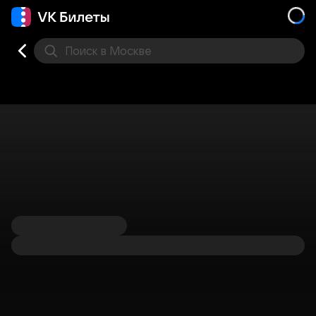
Поиск
в Москве
Места